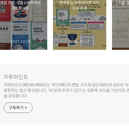
관점 전환, 코칭심리학에서
현장중심 코칭심리학 시리
지금 
코칭학으로
즈의 완성
2025.10.29
2025.10.27
미위마인드
미위마인드(MEWEMIND)는 개인(ME)의 멘탈 구조와 집단(WE)의 공유된
발현하는 접근 방식입니다. '내 안에 우리가 있다'는 공동체 의식을 기반으로 
을 공유합니다.
구독하기