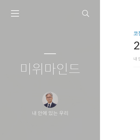
코
2
내 
미위마인드
내 안에 있는 우리