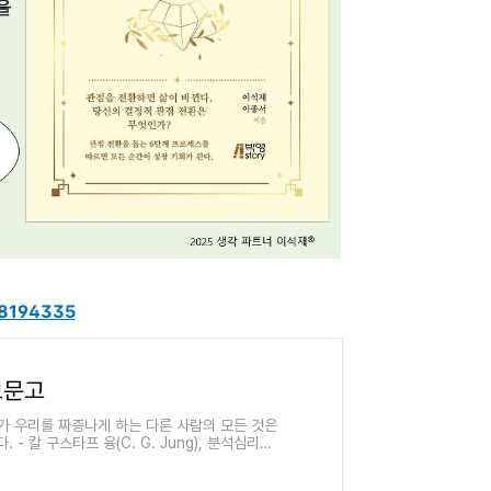
218194335
보문고
가 우리를 짜증나게 하는 다른 사람의 모든 것은
- 칼 구스타프 융(C. G. Jung), 분석심리학