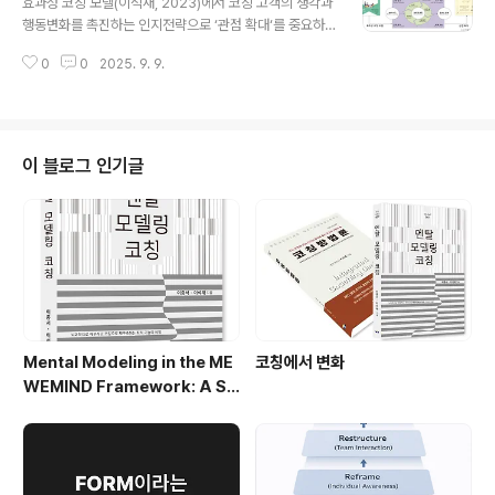
효과성 코칭 모델(이석재, 2023)에서 코칭 고객의 생각과
었음을 알게 되죠. 자기인식의 확장, 나에서 우리로~ 관점
행동변화를 촉진하는 인지전략으로 ‘관점 확대‘를 중요하
전환입니다. 3. 개인심리학의 창시자 아들러(Alfred Adl
게 사용했죠. 또 결과지향 코칭 프레임워크를 구성하는 3
er)는 독특성에 따른 개인적 관심에서 사회적 관심으로 의
0
0
2025. 9. 9.
가지 요소 중의 하나입니다. 이러한 역할에 대한 구체적인
식을 확장하고, 공동체감(community fee..
코칭 사례와 논리는 이번 9월 중하순에 출간되는 책을 참
고바랍니다. 관점 전환을 위한 코칭방법론인 ’관점 코칭(P
erspective Coaching)’을 전개했습니다. ​모델 출처: 이
석재(2023). 현장중심 코칭심리학. 서울: 학지사.출처: htt
이 블로그 인기글
ps://coachall.tistory.com/1335 [코치올:티스토리]
Mental Modeling in the ME
코칭에서 변화
WEMIND Framework: A Sy
stemic Approach to Cogni
tive and Relational Archite
cture