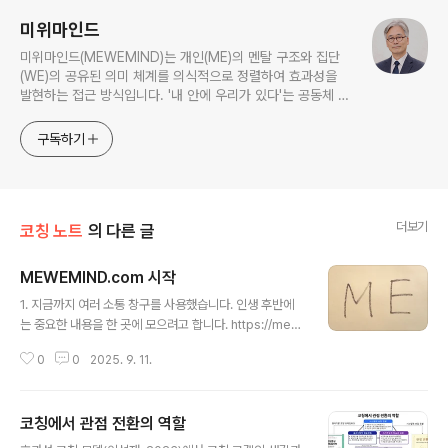
미위마인드
미위마인드(MEWEMIND)는 개인(ME)의 멘탈 구조와 집단
(WE)의 공유된 의미 체계를 의식적으로 정렬하여 효과성을
발현하는 접근 방식입니다. '내 안에 우리가 있다'는 공동체 의
식을 기반으로 존재의 회복과 관점 전환을 다루고 관련 내용을
공유합니다.
구독하기
더보기
코칭 노트
의 다른 글
MEWEMIND.com 시작
글 내용
1. 지금까지 여러 소통 창구를 사용했습니다. 인생 후반에
는 중요한 내용을 한 곳에 모으려고 합니다. https://mew
emind.com 입니다(2021년 IP 구입). ‘내 안에 우리가
0
0
2025. 9. 11.
있다’는 공동체 의식의 자각을 담았습니다.2. 종이에 ME라
고 쓰고 가슴에 대어 보세요. 그리고 밖을 향한 시선을 안에
둡니다. ME를 보면 무엇이 보이나요? 바로 WE가 보이죠.
코칭에서 관점 전환의 역할
내 안에 우리가 있습니다. 자기중심의 삶을 사느라 밖에 두
글 내용
던 시선을 거두고 자신의 내면을 향할 때 내가 혼자가 아니