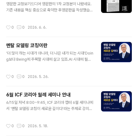
영문판 교정보기드디어 영문판의 1차 교정본이 나왔네요.
기존 내용을 핵심 중심으로 축약한 후영문판을 작성했습니
다.책의 구성은 그대로 유지하고책의 제목은 한 단어로 강
조했죠.부제는 책의 현장 적용을 돕는 실용성을전달하도록
작성시간
0
0
2026. 6. 6.
바꿨습니다.모두 아마존 스타일에 철저히 맞추었죠.책의
분량은 기존 책의 56%죠.독자가 쉽게 읽으면서도 한국에
서전개되는 효과성 코칭을 접하도록 구성했습니다.‘나(M
멘탈 모델링 코칭이란
E)’를 뒤집으면 ‘우리(WE)’가 된다는인식 전환을 통해, ‘내
글 내용
안에 우리가 있다‘는 자각을 각성하죠.인간은 본래 독립적
‘더 많이 하는 시대가 아니라, 더 나은 내가 되는 시대‘Doin
이며 고립된 존재가 아니라관계적 존재라는 철학적 통찰을
g보다 Being에 주목할 시대에 살고 있죠.​AI 시대에 필요
전하려고요.이러한 미위마인드(MEWEMIND)는서로 연결
한 새로운 멘탈 모델입니다.구형 멘탈 모델(Doing 중심)을
된 공동체 의식을 통해실질적인 성과 향상과 삶의 변화를
신형 멘탈 모델(Being 중심)로 바꿔보세요?어떻게? 책을
작성시간
0
0
2026. 5. 26.
창출하는AI 시대에 필요한 새로운 신념이며 ..
읽고그룹스터디, 세미나 참석 등을 해보세요.https://icfk
orea.or.kr/programs/regular-seminars/355- 생
각 파트너
6월 ICF 코리아 월례 세미나 안내
글 내용
6/15일 저녁 8:00~9:45, ICF 코리아 챕터 6월 세미나에
서 ‘멘탈 모델링 코칭이 새로운 길이다’라는 주제로 강의합
니다. 관심 있는 분들은 첨부한 안내를 보세요. 참가를 환영
합니다.- 생각 파트너출처: https://coachall.tistory.co
작성시간
0
0
2026. 5. 18.
m/1651 [코치올:티스토리]