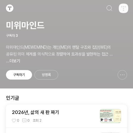
검색하기
티스토리
미위마인드
구독자
3
미위마인드(MEWEMIND)는 개인(ME)의 멘탈 구조와 집단(WE)의
공유된 의미 체계를 의식적으로 정렬하여 효과성을 발현하는 접근 방
식입니다. '내 안에 우리가 있다'는 공동체 의식을 기반으로 존재의 회
...더보기
복과 관점 전환을 다루고 관련 내용을 공유합니다.
구독하기
방명록
신고하기 레이어
열기
인기글
2026년, 삶의 새 판 짜기
0
0
조회
2