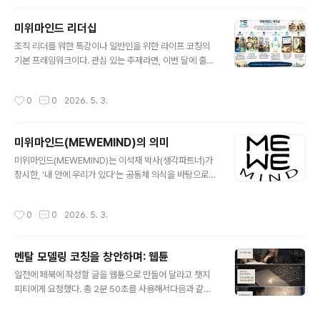
미위마인드 리더십
글 내용
조직 리더를 워한 특강이나 일반인을 위한 라이프 코칭의
기본 프레임워크이다. 관심 있는 주제라면, 이번 달에 출간
하는 을 참고하길 바래요. - 생각 파트너 이석재
작성시간
0
0
2026. 5. 3.
미위마인드(MEWEMIND)의 의미
글 내용
미위마인드(MEWEMIND)는 이석재 박사(생각파트너)가
창시한, '내 안에 우리가 있다'는 공동체 의식을 바탕으로
개인(ME)의 멘탈 구조와 집단(WE)의 공유된 의미 체계를
정렬하여 실질적인 변화와 효과성을 창출하는 철학적·구조
작성시간
0
0
2026. 5. 3.
적 접근 방식입니다. 1. 철학적 기반: 개인(ME)과 집단(W
E)을 분리된 존재가 아닌 역동적으로 연결된 존재로 인식
하며, 관점 전환을 통해 존재의 회복을 추구합니다. 2. 핵심
멘탈 모델링 코칭을 창안하며: 웹튠
메시지: "나(ME)를 들여다보면 우리(WE)가 보인다"는 인
글 내용
식 하에 내 안의 공동체 의식을 자각하고 이를 행동으로 실
일전에 페북에 작성할 글을 웹튠으로 만들어 달라고 챗지
천합니다. 3. 목적: 정교한 변화 모델들이 인간 앞에서 무력
피티에게 요청했다. 총 2분 50초를 사용해서다음과 같이
해지는 한계를 극복하고, 구조적으로 작동하는 팀과 삶의
만들어 주네요. - 생각 파트너
방식을 제안합니다. 4. 플랫폼: mewemind.com을 통해