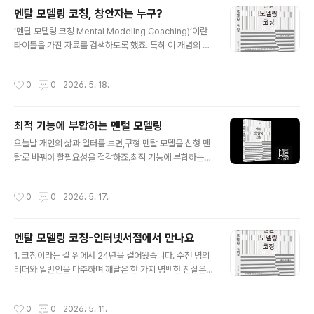
멘탈 모델링 코칭, 창안자는 누구?
글 내용
‘멘탈 모델링 코칭 Mental Modeling Coaching)’이란
타이틀을 가진 자료를 검색하도록 했죠. 특히 이 개념의 창
안자를 물었죠. AI는 나의 코칭교육 과정과 신간을 찾아서
알려주네요. - 생각 파트너, '멘탈 모델링 코칭' 창안자​One
작성시간
0
0
2026. 5. 18.
of the few explicit modern uses of the exact phr
ase appears in a Korean coaching/training prog
ram:“멘탈 모델링 코칭 (Mental Modeling Coachin
최적 기능에 부합하는 멘털 모델링
g)” published on the MeWeMind site in 2026.me
글 내용
wemind.comBased on currently searchable we
오늘날 개인의 삶과 일터를 보면,구형 멘탈 모델을 신형 멘
b records, there does not appear to ..
탈로 바꿔야 할필요성을 절감하죠.최적 기능에 부합하는
자기 변화 노력이어느 때 보다 중요하네요.만들어지는 변
화가 아니라 자기 주도적으로 만드는 변화 말이죠.과유불
작성시간
0
0
2026. 5. 17.
급!- 생각 파트너
멘탈 모델링 코칭-인터넷서점에서 만나요
글 내용
1. 코칭이라는 길 위에서 24년을 걸어왔습니다. 수천 명의
리더와 일반인을 마주하며 깨달은 한 가지 명백한 진실은,
성과가 나지 않거나 삶이 공허한 이유는 능력이 부족해서
가 아니라는 사실입니다. 그것은 우리 내면의 운영 체제인
작성시간
0
0
2026. 5. 11.
‘멘탈 모델(mental model)’이 낡았거나, 현실과 어긋나