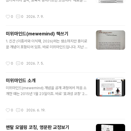
심리학이나 철학, 교육학 등에기초한 코칭에서 ‘새로운 코
칭판‘으로 옮겨가고 있습니다.AI 도입과 변화에 주목해 보
세요.지금은 이전과 다른 창의적인 접근이 필요합니다.- 생
작성시간
0
0
2026. 7. 9.
각 파트너
미위마인드(mewemind) 책쓰기
글 내용
1. 신간 (이종서와 이석재, 2026)에는 생소하지만 흥미로
운 개념이 포함되어 있죠. 바로 미위마인드입니다. 지난 2
015년 ‘효과성 코칭’ 공개과정에서 처음 공식적으로 소개
했죠. 당시 1기 과정에 참석했던 K 코치님이 그때의 대화를
작성시간
0
0
2026. 7. 5.
기억해주셔서 감사합니다. 그전에는 주로 개인코칭이나 팀
코칭, 그룹코칭에서 소개했습니다. 미위마인드 개념을 책
에 소개한 것은 이번이 처음입니다.2. 요즘 이 개념을 중점
미위마인드 소개
적으로 다룬 한 권의 책 출간을 준비하고 있습니다. 원고를
글 내용
완성하는데 집중하고 있죠. 미위마인드의 개념 설정과 기
미위마인드(mewemind) 개념을 공개 과정에서 처음 소
능, 쓰임에 대한 심리학적 논리와 관련된 연구들을 소개할
개한 때는 2015년 1월 23일이죠. 바로 ‘효과성 코창’ 2일
것입니다.3. 특히 AI 시대에 미위마인드가 갖는 의미와 필
과정을 시작한 첫날이죠. 그때 참석했던 코치님이 미위마
요성 등을 논의하려고 하죠. 요즘 칩의 발전을 보면 중국이
인드를 기억하시더군요. 2002년 코칭을 시작하며 자주 사
작성시간
0
0
2026. 6. 19.
인간의 뇌기능을 완전히..
용했지만, 책에 소개한 것은 신간 이 처음이죠. 영문판 책이
나오면 영미권 독자에게 얼른 소개하고 싶네요.- 생각파트
너
멘탈 모델링 코칭, 영문판 교정보기
글 내용