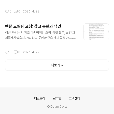
을 변화 목적에 맞게 체계적으로 전개할 때 지속하는 변화
성한 메모가 기초였다.원래는 을쓰고 있었다. 차례와 엉성
를 만들 수 있다. 4. 이를 위해 전체적 접근(holistic a..
한 초고를 마쳤다.그런데 막상 원고를 쓰니준비할 것이 너
작성시간
0
0
2026. 4. 28.
무 많았다.원고를 작성하던 중에멘탈 모델에 대한 원고를
떼어냈다.일단 ‘멘탈 모델의 심리학‘이라고책 이름을 지었
다.초고를 썼다.원고를 뒤흔들었다.다양한 관점을 취했다.
멘탈 모델링 코칭: 참고 문헌과 색인
원고를 재구성했다. 어느날 ‘멘탈 모델링 코칭’ 개념이 문득
글 내용
떠올랐다. 국내외를 검색하니이 개념이 없다.없으니 만들
이번 책에는 각 장을 마치며핵심 요약, 성찰 질문, 실천 과
자!2025년 12월 2일차례와 원고의 윤곽을 잡았다.본격적
제를제시했습니다.또 참고 문헌과 주요 개념을 찾아보도록
으로 집필을 시작했다.2026년 4월 28일출판 준비를 마
색인도 제시했죠.- 생각 파트너
쳤다.- 생각 파트너
작성시간
0
0
2026. 4. 27.
더보기
의안내
티스토리
로그인
고객센터
© Daum Corp.