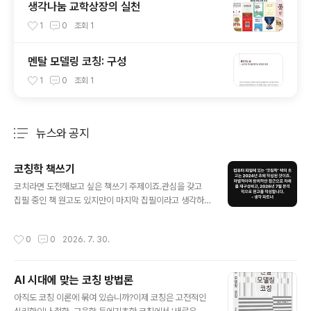
생각나눔 교학상장의 실천
1
0
조회
1
멘탈 모델링 코칭: 구성
1
0
조회
1
뉴스와 공지
분류 전체보기
주요 글 목록
코칭학 책쓰기
글 내용
코치라면 도전해보고 싶은 책쓰기 주제이죠.관심을 갖고
집필 중인 책 원고도 있지만이 마지막 집필이라고 생각하
며 집중합니다.컴퓨터 파일에 있는 '코칭학' 책의 초고는2
024년 초에 작성된 것이죠.차별적이며 창의적인 접근으로
작성시간
0
0
2026. 7. 30.
차례를 재구성하고,2026년 7월 본격 적으로 원고를 작성
합니다.- 생각 파트너
AI 시대에 맞는 코칭 방법론
글 내용
아직도 코칭 이론에 묶여 있습니까?이제 코칭은 고전적인