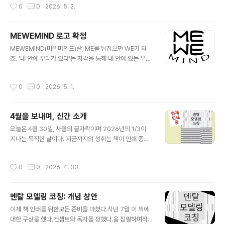
작성시간
0
0
2026. 5. 2.
생..
MEWEMIND 로고 확정
글 내용
MEWEMIND(미위마인드)란, ME를 뒤집으면 WE가 되
죠. ‘내 안에 우리가 있다’는 자각을 통해 내 안에 있는 우리
성weness을 깨우는 것이죠. 이를 통해 자기 중심의 사고
에 묶이지 않고 우리라는 공통체 의식을 고양하려는 것입
작성시간
0
0
2026. 5. 1.
니다. 인터넷 IP mewemind.com과해당 블로그를 운영
중이죠. 책에미위마인드 리더십을 소개했습니다. 딸이 직
접MEWEMIND 로고를 디자인했네요.mewemind.com
4월을 보내며, 신간 소개
- 생각 파트너
글 내용
오늘은 4월 30일, 사월의 끝자락이며 2026년의 1/3이
지나는 묵직한 날이다. 지금까지의 성취는 책이 인쇄 중이
라는 사실이다. 이 책이 내게 갖는 의미는 명확하다. 요약하
면, 1. AI 시대에 ‘멘탈 모델링 코칭’이 새로운 길이다. 기존
작성시간
0
0
2026. 4. 30.
에는 2014년 ‘개인, 팀과 조직의 통합적 코칭이 새로운
길‘이라고 주창했다. 2. 저자는 지속하는 변화의 해법으로
‘구형 멘탈모델을 신형 멘탈 모델로 바꾸는 구체적인 방법
멘탈 모델링 코칭: 개념 창안
론‘을 제시했다. 독자의 이해와 현장 적용을 돕고자 변화 이
글 내용
슈별로 다양한 현장 코칭 사례를 상세하게 소개했다. 3. 변
이제 책 인쇄를 위한모든 준비를 마쳤다.작년 7월 이 책에
화를 진정으로 원하는 독자는 ‘진단-변화-실행‘ 알고리즘
대한 구상을 했다.컨셉트와 독자를 정했다.을 집필하며작