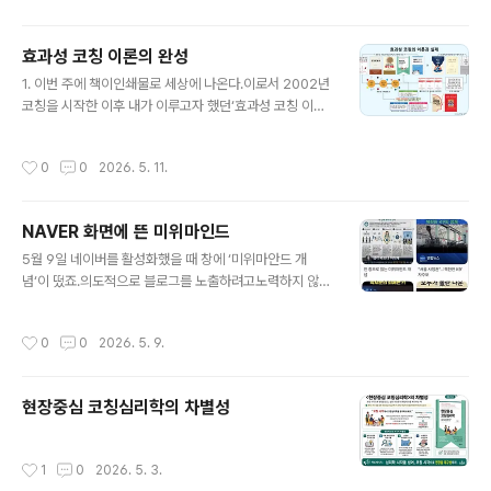
있기 때문입니다. “당신의 삶을 움직이는 보이지 않는 설계
도인 멘탈 모델은 어떻습 니까? 2. 드디어 인터넷점에서 만
효과성 코칭 이론의 완성
나실 수 있습니다. 기다려 주셔서 감사합니다.교보문고: htt
글 내용
ps://product.kyobobook.co.kr/detail/S0002199
1. 이번 주에 책이인쇄물로 세상에 나온다.이로서 2002년
39904예스24: https://www.yes24.com/product/
코칭을 시작한 이후 내가 이루고자 했던‘효과성 코칭 이
goods/189336000알라딘: https://www.aladin.co.
론’의 전체 모습을 완성했다.총 24년, 만 70세의 성과이
kr/sh..
다.​2. 효과성 코칭의 이론적 틀은뇌과학-인지과학과 시스
작성시간
0
0
2026. 5. 11.
템적 사고-효과성 코칭 방법론을 전체적 관점(holistic pe
rspectives)에서 연결했다.3종의 효과성 진단도구(ELA,
TEA, OEA)를개발해 증거기반 코칭을 전개했다.개발과정
NAVER 화면에 뜬 미위마인드
에서 얻은 경험과 지식을책으로 엮어서 출간했다.​3. ‘생각
글 내용
나눔과 교학상장‘의 가치를 실천했다.또 ‘미위마인드(me
5월 9일 네이버를 활성화했을 때 창에 ‘미위마안드 개
wemind)’ 개념을 창안하고효과성 코칭을 존재론적 관점
념‘이 떴죠.의도적으로 블로그를 노출하려고노력하지 않았
에서논리적으로 실천하도록 했다.관련 내용을 mewemin
습니다.그런데 왜 그럴까요?처음 브런치스토리를 개설하
d.com 플랫폼에공유했다.​4. 나는 암을 극복하기 위해효
고’생각 파트너 이석재‘를 닉네임으로사용할 때 여러 차례
작성시간
0
0
2026. 5. 9.
과성..
다음(DAUM) 화면에게재한 여러 글이 초기 화면에노출된
적이 있죠.과거 경험으로 추론해 볼 때,’미위마인드‘ 개념과
그 내용이새롭고 신선한 개념이기 때문이라고생각합니다.
현장중심 코칭심리학의 차별성
사실 다음 주 세상에 모습을 드러낼신간 멘탈 모델링 코칭
>의 저자는 책에서미위마인드를 새로운 멘탈 모델로 소개
하죠.이 새로운 개념을 눈여겨보기 바랍니다.- 생각 파트너
작성시간
1
0
2026. 5. 3.
이석재